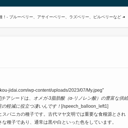
種！- ブルーベリー、アサイーベリー、ラズベリー、ビルベリーなど –
kou-jidai.com/wp-content/uploads/2023/07/My.jpeg”
80px”]チアシードは、
オメガ-3脂肪酸（α-リノレン酸）の豊富な供
症の軽減に役立つ凄いんです！
[/speech_balloon_left1]
ヒスパニカの種子です。古代マヤ文明では重要な食糧源とされ
さな種子であり、通常は黒や白といった色をしています。