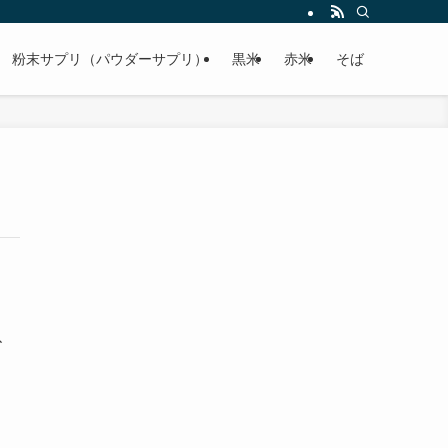
粉末サプリ（パウダーサプリ）
黒米
赤米
そば
給