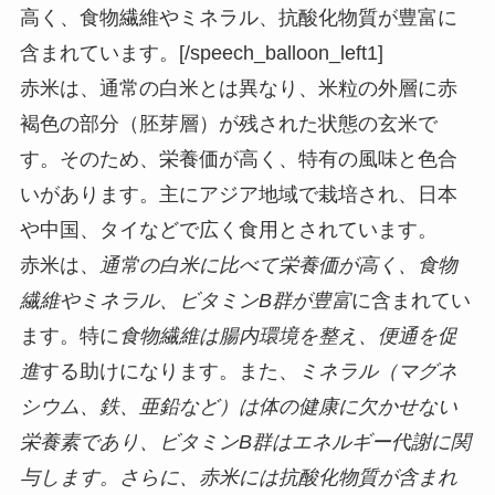
高く、食物繊維やミネラル、抗酸化物質が豊富に
含まれています。[/speech_balloon_left1]
赤米は、通常の白米とは異なり、米粒の外層に赤
褐色の部分（胚芽層）が残された状態の玄米で
す。そのため、栄養価が高く、特有の風味と色合
いがあります。主にアジア地域で栽培され、日本
や中国、タイなどで広く食用とされています。
赤米は、
通常の白米に比べて栄養価が高く、食物
繊維やミネラル、ビタミンB群が豊富
に含まれてい
ます。特に
食物繊維は腸内環境を整え、便通を促
進
する助けになります。また、
ミネラル（マグネ
シウム、鉄、亜鉛など）は体の健康に欠かせない
栄養素であり、ビタミンB群はエネルギー代謝に関
与します。さらに、赤米には抗酸化物質が含まれ